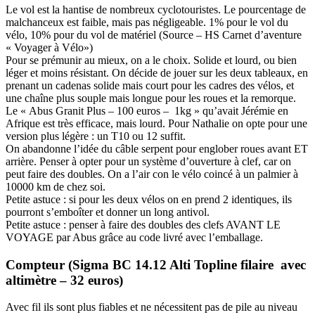
Le vol est la hantise de nombreux cyclotouristes. Le pourcentage de
malchanceux est faible, mais pas négligeable. 1% pour le vol du
vélo, 10% pour du vol de matériel (Source – HS Carnet d’aventure
« Voyager à Vélo»)
Pour se prémunir au mieux, on a le choix. Solide et lourd, ou bien
léger et moins résistant. On décide de jouer sur les deux tableaux, en
prenant un cadenas solide mais court pour les cadres des vélos, et
une chaîne plus souple mais longue pour les roues et la remorque.
Le « Abus Granit Plus – 100 euros – 1kg » qu’avait Jérémie en
Afrique est très efficace, mais lourd. Pour Nathalie on opte pour une
version plus légère : un T10 ou 12 suffit.
On abandonne l’idée du câble serpent pour englober roues avant ET
arrière. Penser à opter pour un système d’ouverture à clef, car on
peut faire des doubles. On a l’air con le vélo coincé à un palmier à
10000 km de chez soi.
Petite astuce : si pour les deux vélos on en prend 2 identiques, ils
pourront s’emboîter et donner un long antivol.
Petite astuce : penser à faire des doubles des clefs AVANT LE
VOYAGE par Abus grâce au code livré avec l’emballage.
Compteur (Sigma BC 14.12 Alti Topline filaire avec
altimètre – 32 euros)
Avec fil ils sont plus fiables et ne nécessitent pas de pile au niveau