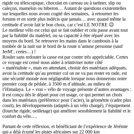
rigide ou télescopique, chocolat en carreau ou à tartiner, slip ou
caleçon, mamelon ou biberon… Autant de questions existentielles
sur lesquelles nous avons cogité des semaines, à retourner les
forums et en sortir plus indécis que jamais… avec quand même la
certitude d’avoir fait le bon choix, car c’est LE NOTRE 😉
Le meilleur vélo est celui qui se fait oublier et cela passe avant tout
par la fiabilité du matériel, ou sa capacité à être réparé avec les
moyens du bord. Se retrouver les mains dans le cambouis à la
tombée de la nuit sur le bord de la route n’amuse personne (sauf
JerM’, certes…) !
Rouler sans redouter la casse est par contre très appréciable. Certes
ce voyage est censé nous aider à relativiser notre côté
« matérialiste », mais en attendant, choisir des matériaux adéquats,
avoir la certitude qu’au premier col on ne va pas rester en rade, est
une sécurité morale non négligeable lorsque nous donnerons notre
premier coup de pédale, à 3500 m d’altitude, au milieu de
l’Himalaya. Le « vrai » vélo de voyage présente d’autres avantages :
il est conçu dès le départ pour cet usage, ce qui permet un choix
dans les matériaux (préférence pour l’acier), la géométrie (cadre plus
court), les développements (adaptés à un vélo chargé), l’équipement
(fourche rigide, oeilletage) qui améliore sensiblement la fiabilité et le
confort du vélo….
Partant de cette réflexion, et bénéficiant de l’expérience de Jérémie
qui a déjà écumé les pistes africaines sur 22 000 km