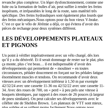
revanche plus complexe. Un léger dysfonctionnement, comme une
fuite ou la formation de bulles d’air, peut suffire à rendre les freins
inopérants, et irréparables le long de la route, sans matériel très
spécifique. Des freins hydrauliques sont également plus lourds que
des freins mécaniques.Nous optons pour du bon vieux V-brake.
C’est ce que le vélo de Jérémie a déjà, ce qui évitera d’avoir des
pièces de rechange pour deux systèmes différent.
LES DÉVELOPPEMENTS PLATEAUX
ET PIGNONS
Un point à vérifier impérativement avec un vélo chargé, dès lors
qu’il y a du dénivelé. Et il serait dommage de rester sur le plat, plus
ça monte, plus c’est beau… il est indispensable d’avoir des
développements qui permettent de « mouliner » en toutes
circonstances, pédaler doucement en forçant sur les pédales fatigue
énormément muscles et tendons. On recommande d’avoir deux
vitesses avec un développement inférieur à 1,50 m par exemple
42/32/24 avec une cassette 11-36 ou 42/32/22 avec une cassette 11-
34. Avec des roues de 700, on « perd » à peu près une vitesse à
braquets identiques, par rapport à des roues de 26 pouces (à largeur
de pneu similaire). On peut calculer ses développements avec le
célèbre site de Sheldon Brown. Les plateaux de VTT sont mieux,
plus solides et se vrillent moins facilement.Nous optons pour