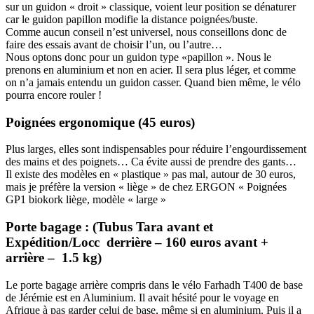
sur un guidon « droit » classique, voient leur position se dénaturer
car le guidon papillon modifie la distance poignées/buste.
Comme aucun conseil n’est universel, nous conseillons donc de
faire des essais avant de choisir l’un, ou l’autre…
Nous optons donc pour un guidon type «papillon ». Nous le
prenons en aluminium et non en acier. Il sera plus léger, et comme
on n’a jamais entendu un guidon casser. Quand bien même, le vélo
pourra encore rouler !
Poignées ergonomique (45 euros)
Plus larges, elles sont indispensables pour réduire l’engourdissement
des mains et des poignets… Ca évite aussi de prendre des gants…
Il existe des modèles en « plastique » pas mal, autour de 30 euros,
mais je préfère la version « liège » de chez ERGON « Poignées
GP1 biokork liège, modèle « large »
Porte bagage : (Tubus Tara avant et
Expédition/Locc derrière – 160 euros avant +
arrière – 1.5 kg)
Le porte bagage arrière compris dans le vélo Farhadh T400 de base
de Jérémie est en Aluminium. Il avait hésité pour le voyage en
Afrique à pas garder celui de base, même si en aluminium. Puis il a