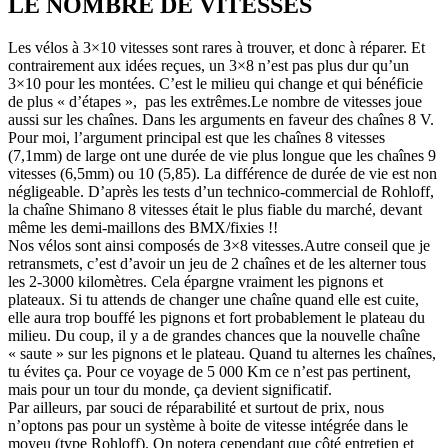
LE NOMBRE DE VITESSES
Les vélos à 3×10 vitesses sont rares à trouver, et donc à réparer. Et
contrairement aux idées reçues, un 3×8 n’est pas plus dur qu’un
3×10 pour les montées. C’est le milieu qui change et qui bénéficie
de plus « d’étapes », pas les extrêmes.Le nombre de vitesses joue
aussi sur les chaînes. Dans les arguments en faveur des chaînes 8 V.
Pour moi, l’argument principal est que les chaînes 8 vitesses
(7,1mm) de large ont une durée de vie plus longue que les chaînes 9
vitesses (6,5mm) ou 10 (5,85). La différence de durée de vie est non
négligeable. D’après les tests d’un technico-commercial de Rohloff,
la chaîne Shimano 8 vitesses était le plus fiable du marché, devant
même les demi-maillons des BMX/fixies !!
Nos vélos sont ainsi composés de 3×8 vitesses.Autre conseil que je
retransmets, c’est d’avoir un jeu de 2 chaînes et de les alterner tous
les 2-3000 kilomètres. Cela épargne vraiment les pignons et
plateaux. Si tu attends de changer une chaîne quand elle est cuite,
elle aura trop bouffé les pignons et fort probablement le plateau du
milieu. Du coup, il y a de grandes chances que la nouvelle chaîne
« saute » sur les pignons et le plateau. Quand tu alternes les chaînes,
tu évites ça. Pour ce voyage de 5 000 Km ce n’est pas pertinent,
mais pour un tour du monde, ça devient significatif.
Par ailleurs, par souci de réparabilité et surtout de prix, nous
n’optons pas pour un système à boite de vitesse intégrée dans le
moyeu (type Rohloff). On notera cependant que côté entretien et