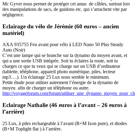
Mc Gyver nous permet de protéger cet amas de câbles, surtout lors
des manipulations de sacs, de guidons etc. qui s’arrachent vite par
négligence.
Eclairage du vélo de Jérémie (60 euros – ancien
matériel)
AXA 935755 Feu avant pour vélo à LED Nano 50 Plus Steady
Auto (Noir)
C’est une lampe qui se branche sur la dynamo du moyen avant, et
qui a une sortie USB intégrée. Soit tu éclaires la route, soit tu
charges ce que tu veux qui se charge sur un USB d’ordinateur
(tablette, téléphone, appareil photo numérique, piles, lecteur
mp3….). Un éclairage 25 Lux nous semble le minimum.
Petite étude pour utiliser autrement l’énergie de la dynamo de
moyeu afin de charger un téléphone ou autre.
http://voyageforum.com/forum/utiliser_une_dynamo_moyeu_pour_
Eclairage Nathalie (46 euros à l’avant – 26 euros à
l’arrière)
25 Lux, à piles rechargeable à l’avant (B+M Ixon pure), et diodes
(B+M Toplight flat ) à l’arrière.