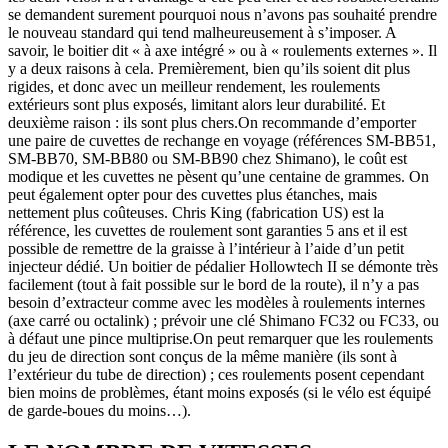
se demandent surement pourquoi nous n’avons pas souhaité prendre
le nouveau standard qui tend malheureusement à s’imposer. A
savoir, le boitier dit « à axe intégré » ou à « roulements externes ». Il
y a deux raisons à cela. Premièrement, bien qu’ils soient dit plus
rigides, et donc avec un meilleur rendement, les roulements
extérieurs sont plus exposés, limitant alors leur durabilité. Et
deuxième raison : ils sont plus chers.On recommande d’emporter
une paire de cuvettes de rechange en voyage (références SM-BB51,
SM-BB70, SM-BB80 ou SM-BB90 chez Shimano), le coût est
modique et les cuvettes ne pèsent qu’une centaine de grammes. On
peut également opter pour des cuvettes plus étanches, mais
nettement plus coûteuses. Chris King (fabrication US) est la
référence, les cuvettes de roulement sont garanties 5 ans et il est
possible de remettre de la graisse à l’intérieur à l’aide d’un petit
injecteur dédié. Un boitier de pédalier Hollowtech II se démonte très
facilement (tout à fait possible sur le bord de la route), il n’y a pas
besoin d’extracteur comme avec les modèles à roulements internes
(axe carré ou octalink) ; prévoir une clé Shimano FC32 ou FC33, ou
à défaut une pince multiprise.On peut remarquer que les roulements
du jeu de direction sont conçus de la même manière (ils sont à
l’extérieur du tube de direction) ; ces roulements posent cependant
bien moins de problèmes, étant moins exposés (si le vélo est équipé
de garde-boues du moins…).