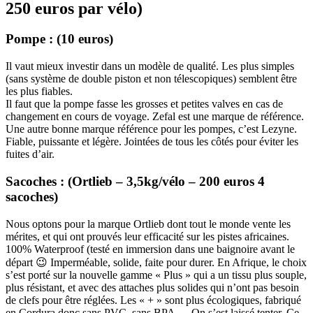
250 euros par vélo)
Pompe : (10 euros)
Il vaut mieux investir dans un modèle de qualité. Les plus simples
(sans système de double piston et non télescopiques) semblent être
les plus fiables.
Il faut que la pompe fasse les grosses et petites valves en cas de
changement en cours de voyage. Zefal est une marque de référence.
Une autre bonne marque référence pour les pompes, c’est Lezyne.
Fiable, puissante et légère. Jointées de tous les côtés pour éviter les
fuites d’air.
Sacoches : (Ortlieb – 3,5kg/vélo – 200 euros 4
sacoches)
Nous optons pour la marque Ortlieb dont tout le monde vente les
mérites, et qui ont prouvés leur efficacité sur les pistes africaines.
100% Waterproof (testé en immersion dans une baignoire avant le
départ 😉 Imperméable, solide, faite pour durer. En Afrique, le choix
s’est porté sur la nouvelle gamme « Plus » qui a un tissu plus souple,
plus résistant, et avec des attaches plus solides qui n’ont pas besoin
de clefs pour être réglées. Les « + » sont plus écologiques, fabriqué
en Cordura donc sans PVC, sans BPA … On s’est laissé tenter. Ce