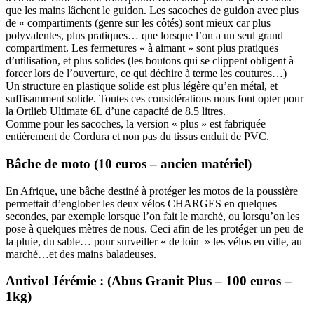
que les mains lâchent le guidon. Les sacoches de guidon avec plus
de « compartiments (genre sur les côtés) sont mieux car plus
polyvalentes, plus pratiques… que lorsque l’on a un seul grand
compartiment. Les fermetures « à aimant » sont plus pratiques
d’utilisation, et plus solides (les boutons qui se clippent obligent à
forcer lors de l’ouverture, ce qui déchire à terme les coutures…)
Un structure en plastique solide est plus légère qu’en métal, et
suffisamment solide. Toutes ces considérations nous font opter pour
la Ortlieb Ultimate 6L d’une capacité de 8.5 litres.
Comme pour les sacoches, la version « plus » est fabriquée
entièrement de Cordura et non pas du tissus enduit de PVC.
Bâche de moto (10 euros – ancien matériel)
En Afrique, une bâche destiné à protéger les motos de la poussière
permettait d’englober les deux vélos CHARGES en quelques
secondes, par exemple lorsque l’on fait le marché, ou lorsqu’on les
pose à quelques mètres de nous. Ceci afin de les protéger un peu de
la pluie, du sable… pour surveiller « de loin » les vélos en ville, au
marché…et des mains baladeuses.
Antivol Jérémie : (Abus Granit Plus – 100 euros –
1kg)