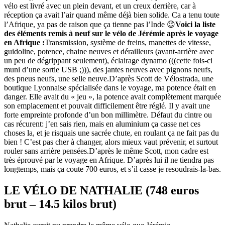
vélo est livré avec un plein devant, et un creux derrière, car à
réception ça avait l’air quand même déjà bien solide. Ca a tenu toute
l’Afrique, ya pas de raison que ça tienne pas l’Inde 😉
Voici la liste
des éléments remis à neuf sur le vélo de Jérémie après le voyage
en Afrique :
Transmission, système de freins, manettes de vitesse,
guidoline, potence, chaine neuves et dérailleurs (avant-arrière avec
un peu de dégrippant seulement), éclairage dynamo (((cette fois-ci
muni d’une sortie USB ;))), des jantes neuves avec pignons neufs,
des pneus neufs, une selle neuve.D’après Scott de Vélostrada, une
boutique Lyonnaise spécialisée dans le voyage, ma potence était en
danger. Elle avait du « jeu », la potence avait complètement marquée
son emplacement et pouvait difficilement être réglé. Il y avait une
forte empreinte profonde d’un bon millimètre. Défaut du cintre ou
cas récurent: j’en sais rien, mais en aluminium ça casse net ces
choses la, et je risquais une sacrée chute, en roulant ça ne fait pas du
bien ! C’est pas cher à changer, alors mieux vaut prévenir, et surtout
rouler sans arrière pensées.D’après le même Scott, mon cadre est
très éprouvé par le voyage en Afrique. D’après lui il ne tiendra pas
longtemps, mais ça coute 700 euros, et s’il casse je resoudrais-la-bas.
LE VÉLO DE NATHALIE (748 euros
brut – 14.5 kilos brut)