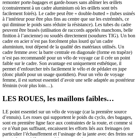
remonter porte-bagages et garde-boues sans abîmer les œillets
(contrairement à un cadre aluminium où les œillets sont très
facilement foirés). Le cadre peut être « double-butted » (tubes usinés
à l’intérieur pour être plus fins au centre que sur les extrémités, ce
qui diminue le poids sans réduire la résistance). Les tubes du cadre
peuvent être brasés (utilisation de raccords appelés manchons, belle
finition à l’ancienne) ou soudés directement (soudures TIG). Un bon
cadre en acier n’est pas forcément plus lourd qu’un cadre
aluminium, tout dépend de la qualité des matériaux utilisés. Un
cadre femme avec la barre centrale en diagonale (forme en trapèze)
n’est pas recommandé pour un vélo de voyage car il crée un point
faible sur le cadre. Son avantage est uniquement esthétique, il
permet d’enfourcher très facilement le vélo et de pédaler en jupe
(donc plutôt pour un usage quotidien). Pour un vélo de voyage
femme, il est surtout essentiel d’avoir une selle adaptée au postérieur
féminin (voir plus loin…).
LES ROUES, les maillons faibles…
LE point essentiel sur un vélo de voyage (car la première source
d’ennuis). Les roues qui supportent le poids du cyclo, des bagages,
sont en première ligne face aux contraintes de la route, et comme si
ce n’était pas suffisant, encaissent les efforts liés aux freinages (en
particulier l’échauffement et l’usinage de la jante avec des freins sur