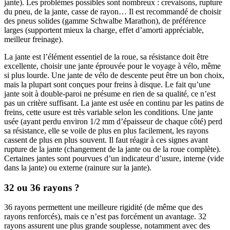
jante). Les problèmes possibles sont nombreux : crevaisons, rupture
du pneu, de la jante, casse de rayon… Il est recommandé de choisir
des pneus solides (gamme Schwalbe Marathon), de préférence
larges (supportent mieux la charge, effet d’amorti appréciable,
meilleur freinage).
La jante est l’élément essentiel de la roue, sa résistance doit être
excellente, choisir une jante éprouvée pour le voyage à vélo, même
si plus lourde. Une jante de vélo de descente peut être un bon choix,
mais la plupart sont conçues pour freins à disque. Le fait qu’une
jante soit à double-paroi ne présume en rien de sa qualité, ce n’est
pas un critère suffisant. La jante est usée en continu par les patins de
freins, cette usure est très variable selon les conditions. Une jante
usée (ayant perdu environ 1/2 mm d’épaisseur de chaque côté) perd
sa résistance, elle se voile de plus en plus facilement, les rayons
cassent de plus en plus souvent. Il faut réagir à ces signes avant
rupture de la jante (changement de la jante ou de la roue complète).
Certaines jantes sont pourvues d’un indicateur d’usure, interne (vide
dans la jante) ou externe (rainure sur la jante).
32 ou 36 rayons ?
36 rayons permettent une meilleure rigidité (de même que des
rayons renforcés), mais ce n’est pas forcément un avantage. 32
rayons assurent une plus grande souplesse, notamment avec des