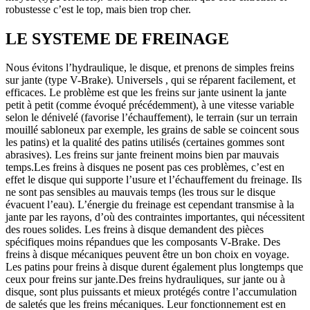
robustesse c’est le top, mais bien trop cher.
LE SYSTEME DE FREINAGE
Nous évitons l’hydraulique, le disque, et prenons de simples freins
sur jante (type V-Brake). Universels , qui se réparent facilement, et
efficaces. Le problème est que les freins sur jante usinent la jante
petit à petit (comme évoqué précédemment), à une vitesse variable
selon le dénivelé (favorise l’échauffement), le terrain (sur un terrain
mouillé sabloneux par exemple, les grains de sable se coincent sous
les patins) et la qualité des patins utilisés (certaines gommes sont
abrasives). Les freins sur jante freinent moins bien par mauvais
temps.Les freins à disques ne posent pas ces problèmes, c’est en
effet le disque qui supporte l’usure et l’échauffement du freinage. Ils
ne sont pas sensibles au mauvais temps (les trous sur le disque
évacuent l’eau). L’énergie du freinage est cependant transmise à la
jante par les rayons, d’où des contraintes importantes, qui nécessitent
des roues solides. Les freins à disque demandent des pièces
spécifiques moins répandues que les composants V-Brake. Des
freins à disque mécaniques peuvent être un bon choix en voyage.
Les patins pour freins à disque durent également plus longtemps que
ceux pour freins sur jante.Des freins hydrauliques, sur jante ou à
disque, sont plus puissants et mieux protégés contre l’accumulation
de saletés que les freins mécaniques. Leur fonctionnement est en