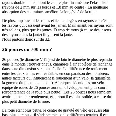
rayons double-butted, dont le centre plus fin améliore l’élasticité
(rayons de 2 mm sur les bords et 1,8 mm au centre). La meilleure
absorption des contraintes améliore la longévité de la roue.
De plus, auparavant les roues étaient chargées en rayons car c’était
les rayons qui cassaient avant les jantes. Maintenant, les rayons sont
très solides, plus que les jantes. Et trop de trous (à cause des inserts
des rayons dans la jante) fragilisent la jante.
Nous partons donc sur du 32.
26 pouces ou 700 mm ?
26 pouces (le diamètre VTT) est de loin le diamètre le plus répandu
dans le monde ; trouver pneus, chambres à air et pièces de rechange
dans cette dimension sera plus facile. La différence de roulement
entre les deux tailles est très faible, en comparaison des nombreux
autres facteurs qui influencent le roulement d’un vélo (la qualité de
la gomme du pneu notamment). A braquets identiques, un vélo
équipé de roues de 26 pouces aura un développement plus court
(circonférence de la roue plus petite). Les 26 pouces nous semblent
avoir un meilleur rendement, et surtout il est plus solide, à cause du
plus petit diamètre de la roue.
La roue étant plus petite, le centre de gravité du vélo est aussi plus
bas, plus « trapu », il s’adapte mieux aux différents terrains, il est