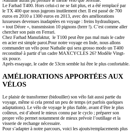
Nathalie aurait pu prendre le même vélo que Jérémie.
Le Farhad T400. Hors celui-ci ne se fait plus, et a été remplacé par
le TX 400 que nous jugeons inutilement cher. Il est passé de 700
euros en 2010 a 1300 euros en 2013, avec des améliorations
luxueuses devenues inadaptées en voyage : freins hydrauliques,
« tout Déore », transmission 10 pignons (brrrr !). C’est comme aller
chercher son pain en Ferrari.
Chez Farhad Manufaktur, le T100 peut être pas mal mais le cadre
en acier est simple paroi.Pour notre voyage en Inde, nous allons
commander un vélo pour Nathalie qui sera grosso modo un T400
reconstitué à partir d’un cadre MAXCYCLES 26? Modèle Vingt-
six pouce.
Après essayage, le cadre de 53cm semble lui être le plus confortable.
AMÉLIORATIONS APPORTÉES AUX
VÉLOS
Le plaisir de transformer (bidouiller) son vélo fait aussi partie du
voyage, même si cela prend un peu de temps (et parfois quelques
adaptations). Le vélo de voyage le plus fiable, avant d’être le plus
coûteux, est d’abord le mieux connu par le cyclo ; préparer son
propre vélo permet notamment de mieux prévoir l’outillage et la
visserie de rechange nécessaire.
Pour s’adapter à notre parcours, voici les ajouts/remplacements plus