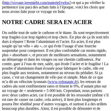
(
http://voyage.jeremiebt.com/materiel/velos/
) et qui a pu vérifier la
pertinence (ou pas) des achats faits à l’époque, voici les choix que
nous avons faits pour ce voyage en Inde.
NOTRE CADRE SERA EN ACIER
On oublie tout de suite le carbone et le titane. Ils sont respectivement
trop fragiles (car trop rigides) et trop chers. En plus de ça ils sont très
durs à réparer ! Reste l’aluminium et l’acier. En acier, il est plus
souple qu’un vélo « alu », ce qui évite l’usage d’une fourche
suspendue pour compenser. Il est plus confortable car moins rigide,
plus « absorbant », et procure de meilleures sensations, notamment
au démarrage et dans les virages ou sur chemin caillouteux. Par
contre, gare à l’eau de mer, salée, qui érode l’acier et le fragilise ! La
poudre d’aluminium étant écrasée pour fabriquer le cadre, elle est
plus fragile aux torsions, notamment au niveau du pédalier. Si ça
casse, c’est un changement de vélo pur et simple. Mais de ce que
m’a dit un vélociste lyonnais (
www.velonaute.fr
), les retours de
cadres alu sont extrêmement rares et frisent le 0%, d’autant plus sur
un voyage de « seulement » 5 000 km. Cependant, nous partons
avec deux cadres acier, car il est possible de les ressouder (même s’il
est rare de casser un cadre, cela arrive), il tient plus longtemps et
pourra être réutilisé pour d’autres voyages, et surtout il a des œillets
beaucoup plus durables. Ainsi, il est possible de démonter et de