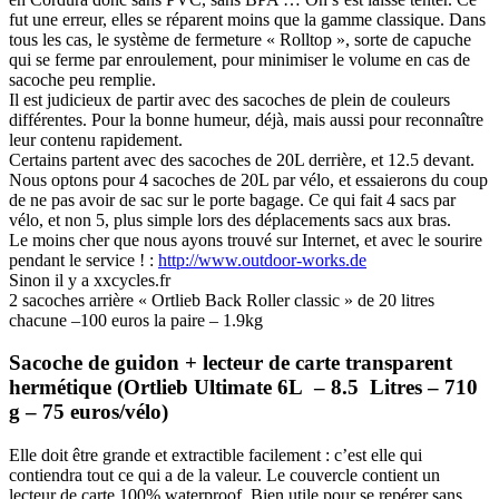
fut une erreur, elles se réparent moins que la gamme classique. Dans
tous les cas, le système de fermeture « Rolltop », sorte de capuche
qui se ferme par enroulement, pour minimiser le volume en cas de
sacoche peu remplie.
Il est judicieux de partir avec des sacoches de plein de couleurs
différentes. Pour la bonne humeur, déjà, mais aussi pour reconnaître
leur contenu rapidement.
Certains partent avec des sacoches de 20L derrière, et 12.5 devant.
Nous optons pour 4 sacoches de 20L par vélo, et essaierons du coup
de ne pas avoir de sac sur le porte bagage. Ce qui fait 4 sacs par
vélo, et non 5, plus simple lors des déplacements sacs aux bras.
Le moins cher que nous ayons trouvé sur Internet, et avec le sourire
pendant le service ! :
http://www.outdoor-works.de
Sinon il y a xxcycles.fr
2 sacoches arrière « Ortlieb Back Roller classic » de 20 litres
chacune –100 euros la paire – 1.9kg
Sacoche de guidon + lecteur de carte transparent
hermétique (Ortlieb Ultimate 6L – 8.5 Litres – 710
g – 75 euros/vélo)
Elle doit être grande et extractible facilement : c’est elle qui
contiendra tout ce qui a de la valeur. Le couvercle contient un
lecteur de carte 100% waterproof. Bien utile pour se repérer sans