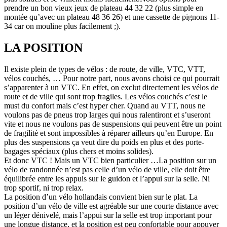
prendre un bon vieux jeux de plateau 44 32 22 (plus simple en
montée qu’avec un plateau 48 36 26) et une cassette de pignons 11-
34 car on mouline plus facilement ;).
LA POSITION
Il existe plein de types de vélos : de route, de ville, VTC, VTT,
vélos couchés, … Pour notre part, nous avons choisi ce qui pourrait
s’apparenter à un VTC. En effet, on exclut directement les vélos de
route et de ville qui sont trop fragiles. Les vélos couchés c’est le
must du confort mais c’est hyper cher. Quand au VTT, nous ne
voulons pas de pneus trop larges qui nous ralentiront et s’useront
vite et nous ne voulons pas de suspensions qui peuvent être un point
de fragilité et sont impossibles à réparer ailleurs qu’en Europe. En
plus des suspensions ça veut dire du poids en plus et des porte-
bagages spéciaux (plus chers et moins solides).
Et donc VTC ! Mais un VTC bien particulier …La position sur un
vélo de randonnée n’est pas celle d’un vélo de ville, elle doit être
équilibrée entre les appuis sur le guidon et l’appui sur la selle. Ni
trop sportif, ni trop relax.
La position d’un vélo hollandais convient bien sur le plat. La
position d’un vélo de ville est agréable sur une courte distance avec
un léger dénivelé, mais l’appui sur la selle est trop important pour
une longue distance, et la position est peu confortable pour appuyer