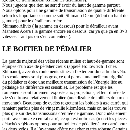
Nous jugeons que rien ne sert d’avoir du haut de gamme partout.
Nous optons pour une gamme de transmission de qualité différente
selon les importances comme suit :Shimano Deore (début du haut de
gamme) pour le dérailleur arrière
Shimano Alivio ( la gamme en dessous) pour le dérailleur avant
Manettes Acera ( la gamme encore en dessous, car ya que ça en 3×8
vitesses. Tant pis on s’en contentera ).
LE BOITIER DE PÉDALIER
La grande majorité des vélos récents milieu et haut-de-gamme sont
équipés d’un axe de pédalier creux (appelé Hollowtech II chez
Shimano), avec des roulements situés à l’extérieur du cadre du vélo.
Les roulements sont plus gros, ce qui permet une meilleure rigidité
du pédalier et donc une meilleure transmission de l’énergie liée au
pédalage (la différence est sensible). Le problème est que les
roulements sont fortement exposés aux projections, et leur durée de
vie s’en trouve relativement limitée (une dizaine de milliers de km en
moyenne). Beaucoup de cyclos regrettent les boitiers à axe carré, qui
tenaient parfois plus de vingt mille kilomètres, mais on ne les trouve
plus que sur des transmissions d’entrée de gamme. Donc idéalement
partir avec un axe central carré, ce qui est notre cas (merci les pièces
détachées ;)Nous optons pour un boitier de pédalier à axe carré pour
les deux vélos. Il a l’avantage d’être peu cher et très robuste.Certains