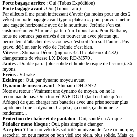
Porte bagage arrière
: Oui (Tubus Expédition)
Porte bagage avant
: Oui (Tubus Tara )
Par ailleurs il me parait intéressant d’avoir (au moins pour un des 2
vélos) un porte bagage avant type « plateau », pour pouvoir mettre
une cagette horizontale avec de la nourriture. Jérémie s’en est
customisé un en Afrique à partir d’un Tubus Tara. Pour Nathalie,
nous ne sommes pas arrivés à en trouver un avec plateau qui
permettent d’attacher des sacoches. c’est soit l’un soit l’autre.. Pas
grave, déjà un sur le vélo de Jérémie c’est bien.
Vitesses
: Shimano Déore: (pignons 32-11 / plateaux 42-32) –
changements de vitesse LX Déore RD-M570 .
Jantes
: Double paroi (plus solide et limite le risque de fissures). 36
rayons.
Freins
: V-brake
Eclairage
: Oui, par dynamo moyeu avant.
Dynamo de moyeu avant
: Shimano DH-3N72
Note au retour : Vraiment une dynamo de moyen, on ne le
recommande pas. On a trouvé PARTOUT (tant en Inde qu’en
Afrique) de quoi charger nos batteries avec une prise secteur plus
rapidement que la dynamo. Ca pèse, ça coute, ça diminue le
rendement…
Protection de chaîne et de pantalon
: Oui, soudé en Afrique
Pédalier mono bloque
: Oui, plus simple à changer.
Axe plein ?
Pour un vélo très sollicité au niveau de l’axe (remorque,
sacoche), on peut mettre on bon vieil axe plein, plus solide. Mais ce