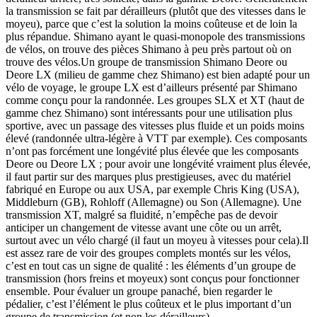
la transmission se fait par dérailleurs (plutôt que des vitesses dans le
moyeu), parce que c’est la solution la moins coûteuse et de loin la
plus répandue. Shimano ayant le quasi-monopole des transmissions
de vélos, on trouve des pièces Shimano à peu près partout où on
trouve des vélos.Un groupe de transmission Shimano Deore ou
Deore LX (milieu de gamme chez Shimano) est bien adapté pour un
vélo de voyage, le groupe LX est d’ailleurs présenté par Shimano
comme conçu pour la randonnée. Les groupes SLX et XT (haut de
gamme chez Shimano) sont intéressants pour une utilisation plus
sportive, avec un passage des vitesses plus fluide et un poids moins
élevé (randonnée ultra-légère à VTT par exemple). Ces composants
n’ont pas forcément une longévité plus élevée que les composants
Deore ou Deore LX ; pour avoir une longévité vraiment plus élevée,
il faut partir sur des marques plus prestigieuses, avec du matériel
fabriqué en Europe ou aux USA, par exemple Chris King (USA),
Middleburn (GB), Rohloff (Allemagne) ou Son (Allemagne). Une
transmission XT, malgré sa fluidité, n’empêche pas de devoir
anticiper un changement de vitesse avant une côte ou un arrêt,
surtout avec un vélo chargé (il faut un moyeu à vitesses pour cela).Il
est assez rare de voir des groupes complets montés sur les vélos,
c’est en tout cas un signe de qualité : les éléments d’un groupe de
transmission (hors freins et moyeux) sont conçus pour fonctionner
ensemble. Pour évaluer un groupe panaché, bien regarder le
pédalier, c’est l’élément le plus coûteux et le plus important d’un
groupe de transmission (et non les dérailleurs).