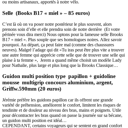
ou moins artisanaux, apportés à notre vélo.
Selle (Books B17 « miel » – 85 euros)
C’est là où on va poser notre postérieur le plus souvent, alors
prenons soin d’elle et elle prendra soin de notre derrière (Et votre
périnée vous dira merci) Nous optons pour la fameuse selle Brooks
B17 « miel ». Plus souple que ses homologues noires. Allez savoir
pourquoi. Au départ, ça peut faire mal (comme des chaussures
neuves). Malgré l’adage qui dit «Tu iras peut être plus vite a trouver
une autre femme qui apprécie cette selle que de trouver une selle qui
plaise à ta femme », Jerem a quand même choisit un modèle Lady
pour Nathalie, plus large et plus long que la Brooks Classique…
Guidon multi position type papillon + guidoline
mousse multigrip concours aluminium, argent,
Griffw.590mm (20 euros)
Jérémie préfère les guidons papillon car ils offrent une grande
variété de préhension, améliorent le confort, limitent les risques de
tendinite et de douleur au niveau des bras, mains et poignets. Utile
pour décontracter les bras quand on passe la journée sur sa bécane,
un guidon multi position est idéal…
CEPENDANT, certains voyageurs qui se sentent en grand confort