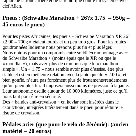
rapide de la roue arrière et de la remorque contre un système avec
clef Allen.
Pneus : (Schwalbe Marathon + 26?x 1.75 – 950g –
45 euros le pneu)
Pour les pistes Africaines, les pneus « Schwalbe Marathon XR 26?
x2.00 – 700g » étaient lourds et un peu trop gros. Pour les routes
goudronnées Indienne nous prenons plus fin et plus léger.
Nous optons pour un compromis entre solidité/cramponnage avec
du Schwalbe Marathon + (moins épais que le XR ou que le
« mondial »), mais avec plus de crampons que le « marathon
simple ». Un « 1.75 » nous semble avoir plus d’assise, être plus
stable et est en meilleure relation avec la jante que du « 2.00 », et
bien gonflé, n’aura pas forcément plus de frottements/rendements
qu’un pneu plus fin. Il imposera aussi moins de pression à la jante.
Leur autonomie oscille autour de 10.000 kilomètres, juste ce qu’il
nous faut pour être en sécurité.
Des « bandes anti-crevaison » en kevlar sont insérées dans le
caoutchouc, intégrées littéralement dans le pneu pour réduire le
risque de crevaison.
Pédales acier (que pour le vélo de Jérémie): (ancien
matériel – 20 euros)