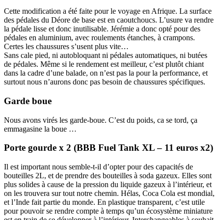
Cette modification a été faite pour le voyage en Afrique. La surface
des pédales du Déore de base est en caoutchoucs. L’usure va rendre
la pédale lisse et donc inutilisable. Jérémie a donc opté pour des
pédales en aluminium, avec roulements étanches, à crampons.
Certes les chaussures s’usent plus vite…
Sans cale pied, ni autobloquant ni pédales automatiques, ni butées
de pédales. Même si le rendement est meilleur, c’est plutôt chiant
dans la cadre d’une balade, on n’est pas la pour la performance, et
surtout nous n’aurons donc pas besoin de chaussures spécifiques.
Garde boue
Nous avons virés les garde-boue. C’est du poids, ca se tord, ça
emmagasine la boue …
Porte gourde x 2 (BBB Fuel Tank XL – 11 euros x2)
Il est important nous semble-t-il d’opter pour des capacités de
bouteilles 2L, et de prendre des bouteilles à soda gazeux. Elles sont
plus solides à cause de la pression du liquide gazeux à l’intérieur, et
on les trouvera sur tout notre chemin. Hélas, Coca Cola est mondial,
et l’Inde fait partie du monde. En plastique transparent, c’est utile
pour pouvoir se rendre compte à temps qu’un écosystème miniature
est en train de se développer à l’intérieur. Interchangeables à souhait,