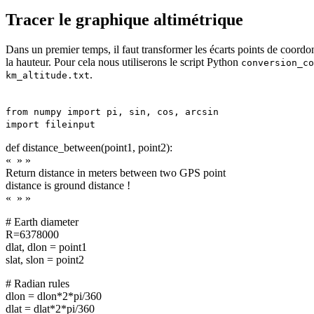
Tracer le graphique altimétrique
Dans un premier temps, il faut transformer les écarts points de coordo
la hauteur. Pour cela nous utiliserons le script Python
conversion_co
.
km_altitude.txt
from numpy import pi, sin, cos, arcsin
import fileinput
def distance_between(point1, point2):
« » »
Return distance in meters between two GPS point
distance is ground distance !
« » »
# Earth diameter
R=6378000
dlat, dlon = point1
slat, slon = point2
# Radian rules
dlon = dlon*2*pi/360
dlat = dlat*2*pi/360