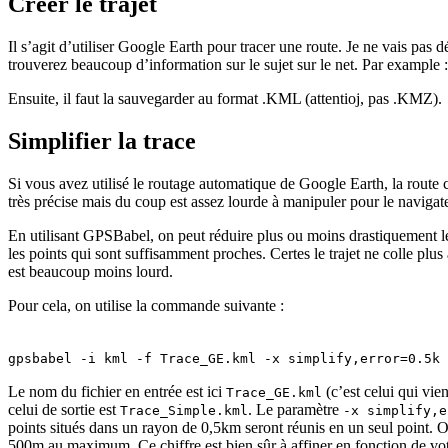
Créer le trajet
Il s’agit d’utiliser Google Earth pour tracer une route. Je ne vais pas d
trouverez beaucoup d’information sur le sujet sur le net. Par example :
Ensuite, il faut la sauvegarder au format .KML (attentioj, pas .KMZ).
Simplifier la trace
Si vous avez utilisé le routage automatique de Google Earth, la route
très précise mais du coup est assez lourde à manipuler pour le navigate
En utilisant GPSBabel, on peut réduire plus ou moins drastiquement 
les points qui sont suffisamment proches. Certes le trajet ne colle plu
est beaucoup moins lourd.
Pour cela, on utilise la commande suivante :
gpsbabel -i kml -f Trace_GE.kml -x simplify,error=0.5k 
Le nom du fichier en entrée est ici
(c’est celui qui vie
Trace_GE.kml
celui de sortie est
. Le paramètre
Trace_Simple.kml
-x simplify,e
points situés dans un rayon de 0,5km seront réunis en un seul point. 
500m au maximum. Ce chiffre est bien sûr à affiner en fonction de votr