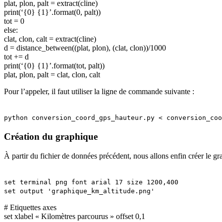
plat, plon, palt = extract(cline)
print(‘{0} {1}’.format(0, palt))
tot = 0
else:
clat, clon, calt = extract(cline)
d = distance_between((plat, plon), (clat, clon))/1000
tot += d
print(‘{0} {1}’.format(tot, palt))
plat, plon, palt = clat, clon, calt
Pour l’appeler, il faut utiliser la ligne de commande suivante :
python conversion_coord_gps_hauteur.py < conversion_coo
Création du graphique
À partir du fichier de données précédent, nous allons enfin créer le g
set terminal png font arial 17 size 1200,400
set output 'graphique_km_altitude.png'
# Etiquettes axes
set xlabel « Kilomètres parcourus » offset 0,1