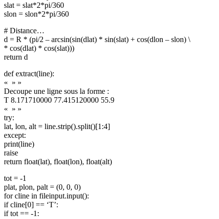
slat = slat*2*pi/360
slon = slon*2*pi/360
# Distance…
d = R * (pi/2 – arcsin(sin(dlat) * sin(slat) + cos(dlon – slon) \
* cos(dlat) * cos(slat)))
return d
def extract(line):
« » »
Decoupe une ligne sous la forme :
T 8.171710000 77.415120000 55.9
« » »
try:
lat, lon, alt = line.strip().split()[1:4]
except:
print(line)
raise
return float(lat), float(lon), float(alt)
tot = -1
plat, plon, palt = (0, 0, 0)
for cline in fileinput.input():
if cline[0] == ‘T’:
if tot == -1: