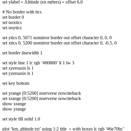
set ylabel « Altitude (en mètres) » offset 6,0
# No border with tics
set border 0
set noxtics
set noytics
set ytics 0, 5071 nomirror border out offset character 0, 0, 0
set xtics 0, 5200 nomirror border out offset character 0, -0.5, 0
set border linewidth 1
set style line 1 lc rgb ‘#80800’ lt 1 lw 3
set xzeroaxis ls 1
set yzeroaxis ls 1
set key bottom
set yrange [0:5200] noreverse nowriteback
set xrange [0:5200] noreverse nowriteback
show xrange
show yrange
set style fill solid 1.0
plot ‘km_altitude.txt’ using 1:2 title » with boxes lc rgb ‘#6e70bc’