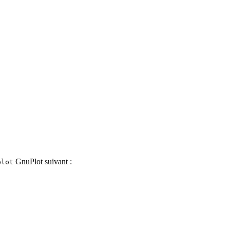
GnuPlot suivant :
plot