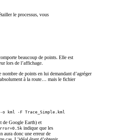
étailler le processus, vous
 comporte beaucoup de points. Elle est
ur lors de l’affichage.
le nombre de points en lui demandant d’agréger
s absolument à la route… mais le fichier
-o kml -F Trace_Simple.kml
nt de Google Earth) et
indique que les
rror=0.5k
On aura donc une erreur de
e cas. L’idéal étant d’obtenir